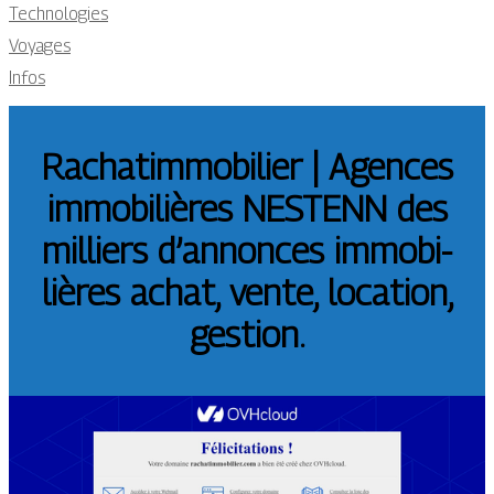
Technologies
Voyages
Infos
Rachatimmobilier | Agences
im­mobi­lières NESTENN des
milliers d’annonces im­mobi­
lières achat, vente, location,
gestion.